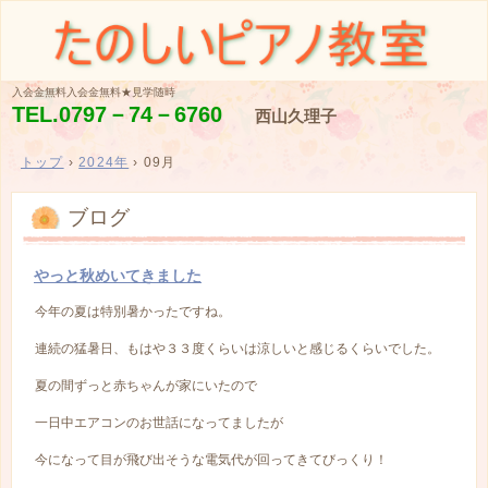
入会金無料入会金無料★見学随時
TEL.
0797－74－6760
西山久理子
トップ
›
2024年
›
09月
ブログ
やっと秋めいてきました
今年の夏は特別暑かったですね。
連続の猛暑日、もはや３３度くらいは涼しいと感じるくらいでした。
夏の間ずっと赤ちゃんが家にいたので
一日中エアコンのお世話になってましたが
今になって目が飛び出そうな電気代が回ってきてびっくり！