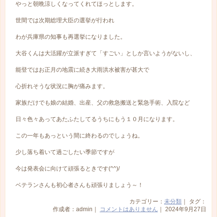
やっと朝晩涼しくなってくれてほっとします。
世間では次期総理大臣の選挙が行われ
わが兵庫県の知事も再選挙になりました。
大谷くんは大活躍が立派すぎて「すごい」としか言いようがないし、
能登ではお正月の地震に続き大雨洪水被害が甚大で
心折れそうな状況に胸が痛みます。
家族だけでも娘の結婚、出産、父の救急搬送と緊急手術、入院など
日々色々あってあたふたしてるうちにもう１０月になります。
この一年もあっという間に終わるのでしょうね。
少し落ち着いて過ごしたい季節ですが
今は発表会に向けて頑張るときです(^^)/
ベテランさんも初心者さんも頑張りましょう～！
カテゴリー：
未分類
｜ タグ：
作成者：admin｜
コメントはありません
｜ 2024年9月27日